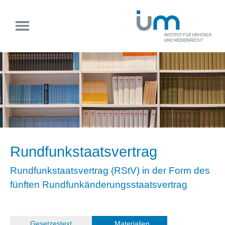
Rundfunkstaatsvertrag
Rundfunkstaatsvertrag (RStV) in der Form des
fünften Rundfunkänderungsstaatsvertrag
(
Gesetzestext
)
Materialien