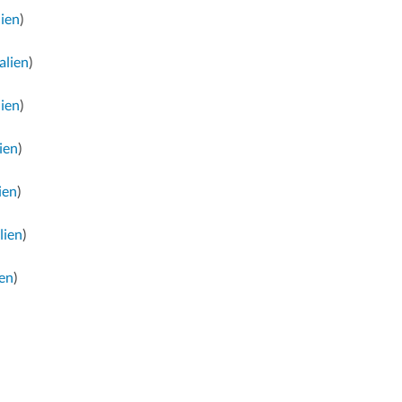
lien
)
alien
)
lien
)
ien
)
ien
)
lien
)
ien
)