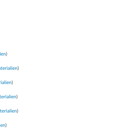
ien
)
terialien
)
ialien
)
erialien
)
erialien
)
ien
)