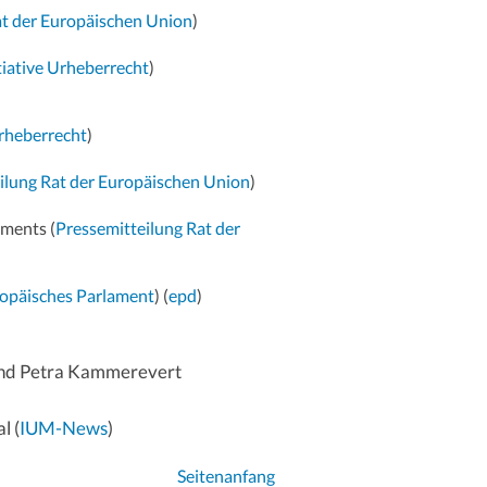
t der Europäischen Union
)
tiative Urheberrecht
)
Urheberrecht
)
ilung Rat der Europäischen Union
)
aments (
Pressemitteilung Rat der
opäisches Parlament
) (
epd
)
 und Petra Kammerevert
l (
IUM-News
)
Seitenanfang