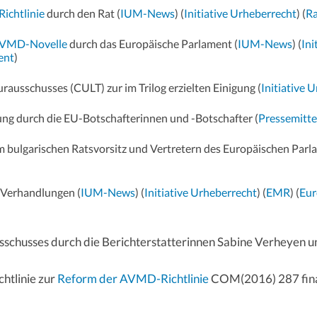
chtlinie
durch den Rat (
IUM-News
) (
Initiative Urheberrecht
) (
Ra
VMD-Novelle
durch das Europäische Parlament (
IUM-News
) (
Ini
ent
)
ausschusses (CULT) zur im Trilog erzielten Einigung (
Initiative 
ung durch die EU-Botschafterinnen und -Botschafter (
Pressemitte
 bulgarischen Ratsvorsitz und Vertretern des Europäischen Parl
g-Verhandlungen (
IUM-News
) (
Initiative Urheberrecht
) (
EMR
) (
Eur
sschusses durch die Berichterstatterinnen Sabine Verheyen
chtlinie zur
Reform der AVMD-Richtlinie
COM(2016) 287 fina