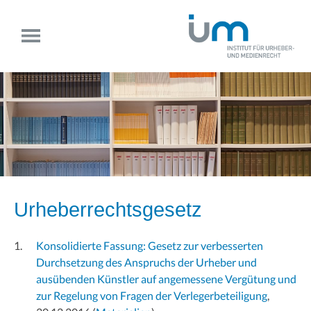
Urheberrechtsgesetz
Konsolidierte Fassung: Gesetz zur verbesserten
Durchsetzung des Anspruchs der Urheber und
ausübenden Künstler auf angemessene Vergütung und
zur Regelung von Fragen der Verlegerbeteiligung
,