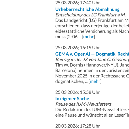
25.03.2026; 17:40 Uhr
Urheberrechtliche Abmahnung
Entscheidung des LG Frankfurt a.M.
Das Landgericht (LG) Frankfurt am M
entschieden, dass derjenige, der bei
eidesstattliche Versicherung als Nach
muss (2-06 ... [
mehr
]
25.03.2026; 16:19 Uhr
GEMA v. OpenAI — Dogmatik, Rechts
Beitrag in der JZ von Jane C. Ginsbur
Tim W. Dornis (Hannover/NYU), Jane
Barcelona) nehmen in der Juristenzei
November 2025 in der Rechtssache 
dogmatischen, ... [
mehr
]
25.03.2026; 15:58 Uhr
In eigener Sache
Pause des IUM-Newsletters
Die Redaktion des IUM-Newsletters v
eine Pause und wünscht allen Leser*inn
20.03.2026; 17:28 Uhr