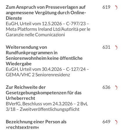
Zum Anspruch von Presseverlagen auf
619
ange­messene Vergütung durch Online-
Dienste
EuGH, Urteil vom 12.5.2026 – C-797/23 –
Meta Platforms Ireland Ltd/Autorità per le
Garanzie nelle Comunicazioni
Weitersendung von
631
Rundfunkprogrammen in
Seniorenwohnheim keine öffentliche
Wiedergabe
EuGH, Urteil vom 30.4.2026 – C-127/24 –
GEMA/VHC 2 Senioren­residenz
Zur Reichweite der
636
Gesetzgebungskompetenzen für das
Urheberrecht
BVerfG, Beschluss vom 24.3.2026 – 2 BvL
3/18 – Zweitveröffentlichungspflicht
Bezeichnung einer Person als
649
»rechtsextrem«