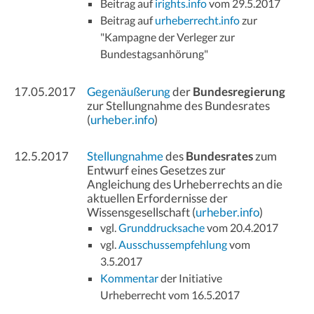
Beitrag auf
irights.info
vom 29.5.2017
Beitrag auf
urheberrecht.info
zur
"Kampagne der Verleger zur
Bundestagsanhörung"
17.05.2017
Gegenäußerung
der
Bundesregierung
zur Stellungnahme des Bundesrates
(
urheber.info
)
12.5.2017
Stellungnahme
des
Bundesrates
zum
Entwurf eines Gesetzes zur
Angleichung des Urheberrechts an die
aktuellen Erfordernisse der
Wissensgesellschaft (
urheber.info
)
vgl.
Grunddrucksache
vom 20.4.2017
vgl.
Ausschussempfehlung
vom
3.5.2017
Kommentar
der Initiative
Urheberrecht vom 16.5.2017