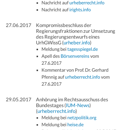
Nachricht auf
urheberrecht.info
Nachricht auf
irights.info
27.06.2017
Kompromissbeschluss der
Regierungsfraktionen zur Umsetzung
des Regierungsentwurfs eines
UrhGWissG (
urheber.info
)
Meldung bei
tagesspiegel.de
Apell des
Börsenvereins
vom
27.6.2017
Kommentar von Prof. Dr. Gerhard
Pfennig auf
urheberrecht.info
vom
27.6.2017
29.05.2017
Anhörung im Rechtsausschuss des
Bundestages (
IUM-News
)
(
urheberrecht.info
)
Meldung bei
netzpolitik.org
Meldung bei
heise.de