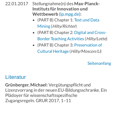
22.01.2017
Stellungnahme(n) des
Max-Planck-
Instituts für Innovation und
Wettbewerb
(
ip.mpg.de
):
(PART B) Chapter 1:
Text und Data
Mining
(
Hilty/Richter
)
(PART B) Chapter 2:
Digital and Cross-
Border Teaching Activities
(
Hilty/Lotte
)
(PART B) Chapter 3:
Preservation of
Cultural Heritage
(
Hilty/Moscon/Li
)
Seitenanfang
Literatur
Grünberger, Michael:
Vergütungspflicht und
Lizenzvorrang in der neuen EU-Bildungsschranke. Ein
Plädoyer für wissenschaftsspezifische
Zugangsregeln. GRUR 2017, 1–11