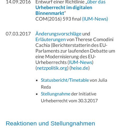
14.09.2016
Entwurf einer Richtlinie „
über das
Urheberrecht im digitalen
Binnenmarkt
“
COM(2016) 593 final
(IUM-News)
07.03.2017
Änderungsvorschläge
und
Erläuterungen
von Therese Comodini
Cachia (Berichterstatterin des EU-
Parlaments zur laufenden Debatte um
eine Modernisierung des EU-
Urheberrechts (
IUM-News
)
(
netzpolitik.org
) (
heise.de
)
Statusbericht/Timetable
von Julia
Reda
Stellungnahme
der Initiative
Urheberrecht vom 30.3.2017
Reaktionen und Stellungnahmen