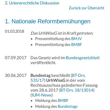
2. Unionsrechtliche Diskussion
Zurück zur Übersicht
1. Nationale Reformbemühungen
01.03.2018
Das UrhWissG ist in Kraft getreten.
Pressemitteilung des
BMJV
Pressemitteilung des
BMBF
07.09.2017
Das Gesetz wird im
Bundesgesetzblatt
veröffentlicht.
30.06.2017
Bundestag
beschließt (
BT-Drs.
535/17
)
UrhWissG
in der vom
Rechtsausschuss geänderten Fassung
vom 28.6.2017 (
BT-Drs. 18/13014
)
(
IUM-News
)
Meldung des
BMBF
Meldung des
Bundestags