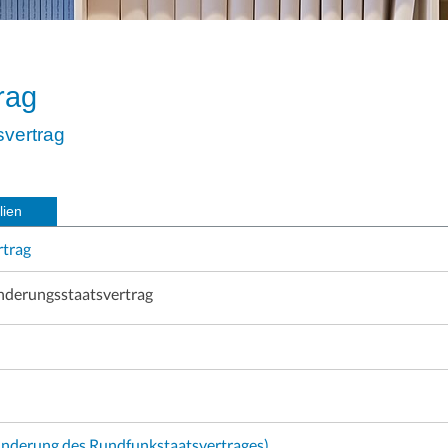
rag
vertrag
lien
rtrag
derungsstaatsvertrag
Änderung des Rundfunkstaatsvertrages)