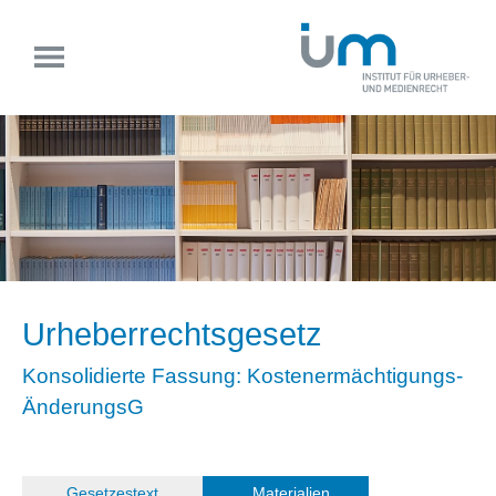
Urheberrechtsgesetz
Konsolidierte Fassung: Kostenermächtigungs-
ÄnderungsG
(
Gesetzestext
)
Materialien