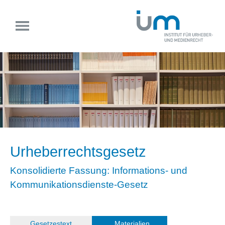
Urheberrechtsgesetz
Konsolidierte Fassung: Informations- und
Kommunikationsdienste-Gesetz
(
Gesetzestext
)
Materialien