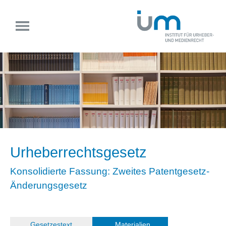
Urheberrechtsgesetz
Konsolidierte Fassung: Zweites Patentgesetz-
Änderungsgesetz
(
Gesetzestext
)
Materialien