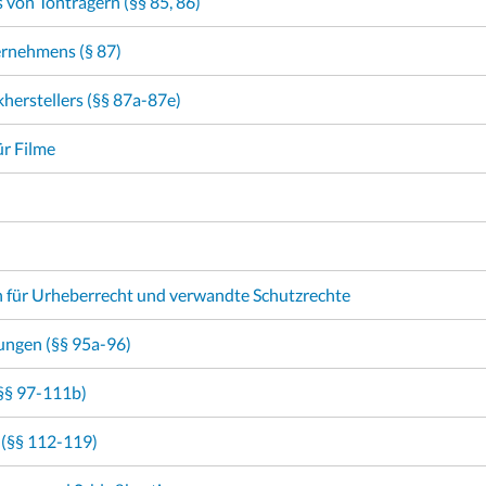
s von Tonträgern (§§ 85, 86)
ernehmens (§ 87)
herstellers (§§ 87a-87e)
ür Filme
 für Urheberrecht und verwandte Schutzrechte
ungen (§§ 95a-96)
(§§ 97-111b)
 (§§ 112-119)