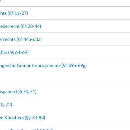
hts (§§ 11-27)
eberrecht (§§ 28-44)
errechts (§§ 44a-63a)
hts (§§ 64-69)
ungen für Computerprogramme (§§ 69a-69g)
sgaben (§§ 70, 71)
 (§ 72)
n Künstlers (§§ 73-83)