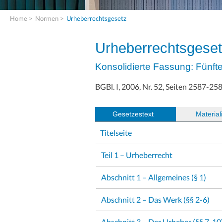
Home
>
Normen
>
Urheberrechtsgesetz
Urheberrechtsgese
Konsolidierte Fassung: Fünf
BGBl. I, 2006, Nr. 52, Seiten 2587-25
Gesetzestext
(
Material
Titelseite
Teil 1 – Urheberrecht
Abschnitt 1 – Allgemeines (§ 1)
Abschnitt 2 – Das Werk (§§ 2-6)
Abschnitt 3 – Der Urheber (§§ 7-10