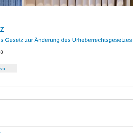
tz
tes Gesetz zur Änderung des Urheberrechtsgesetzes
88
ien
)
)