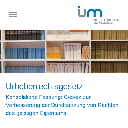
Urheberrechtsgesetz
Konsolidierte Fassung: Gesetz zur
Verbesserung der Durchsetzung von Rechten
des geistigen Eigentums