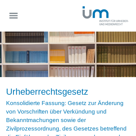
Urheberrechtsgesetz
Konsolidierte Fassung: Gesetz zur Änderung
von Vorschriften über Verkündung und
Bekanntmachungen sowie der
Zivilprozessordnung, des Gesetzes betreffend