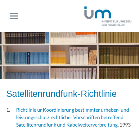
Satellitenrundfunk-Richtlinie
Richtlinie ur Koordinierung bestimmter urheber- und
leistungsschutzrechtlicher Vorschriften betreffend
Satellitenrundfunk und Kabelweiterverbreitung
, 1993