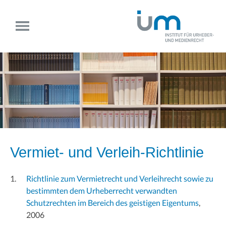
Vermiet- und Verleih-Richtlinie
Richtlinie zum Vermietrecht und Verleihrecht sowie zu
bestimmten dem Urheberrecht verwandten
Schutzrechten im Bereich des geistigen Eigentums
,
2006