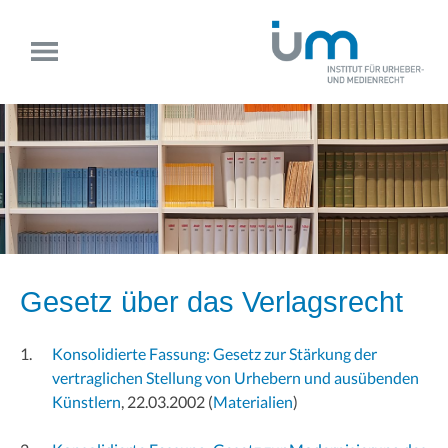
Gesetz über das Verlagsrecht
Konsolidierte Fassung: Gesetz zur Stärkung der
vertraglichen Stellung von Urhebern und ausübenden
Künstlern
, 22.03.2002
(
Materialien
)