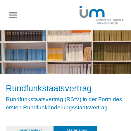
Rundfunkstaatsvertrag
Rundfunkstaatsvertrag (RStV) in der Form des
ersten Rundfunkänderungsstaatsvertrag
(
Gesetzestext
)
Materialien