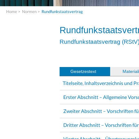
Home
>
Normen
>
Rundfunkstaatsvertrag
Rundfunkstaatsvert
Rundfunkstaatsvertrag (RStV
Gesetzestext
(
Material
Titelseite, Inhaltsverzeichnis und 
Erster Abschnitt – Allgemeine Vorsc
Zweiter Abschnitt – Vorschriften fü
Dritter Abschnitt – Vorschriften fü
Vierter Abschnitt – Übertragungska