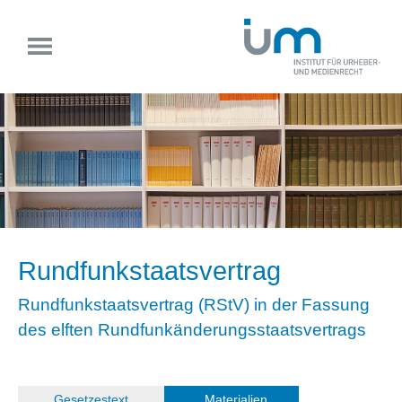
Rundfunkstaatsvertrag
Rundfunkstaatsvertrag (RStV) in der Fassung
des elften Rundfunkänderungsstaatsvertrags
(
Gesetzestext
)
Materialien