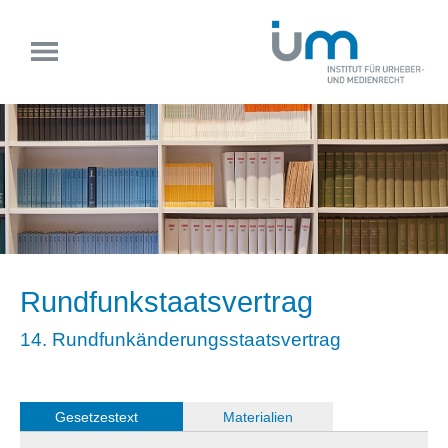
Rundfunkstaatsvertrag
14. Rundfunkänderungsstaatsvertrag
Gesetzestext
(
Materialien
)