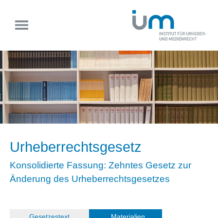
Urheberrechtsgesetz
Konsolidierte Fassung: Zehntes Gesetz zur
Änderung des Urheberrechtsgesetzes
(
Gesetzestext
)
Materialien