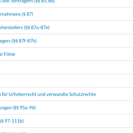
s von Tonträgern (§§ 85, 86)
ernehmens (§ 87)
herstellers (§§ 87a-87e)
egers (§§ 87f-87h)
ür Filme
 für Urheberrecht und verwandte Schutzrechte
ungen (§§ 95a-96)
(§§ 97-111b)