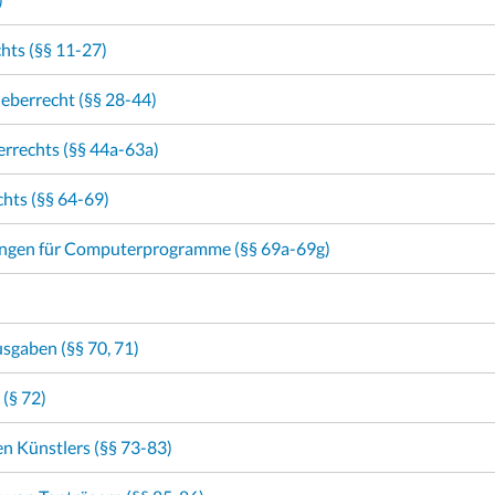
hts (§§ 11-27)
eberrecht (§§ 28-44)
errechts (§§ 44a-63a)
hts (§§ 64-69)
ungen für Computerprogramme (§§ 69a-69g)
sgaben (§§ 70, 71)
 (§ 72)
n Künstlers (§§ 73-83)