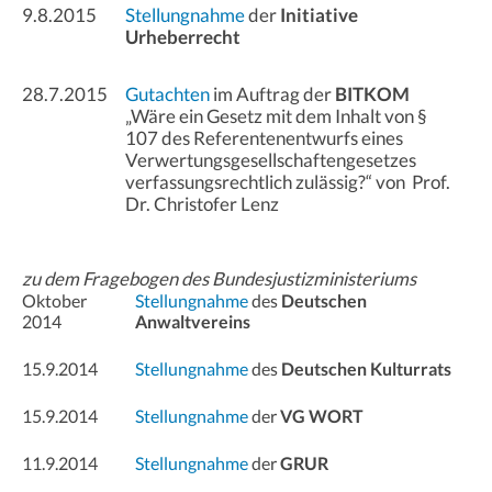
9.8.2015
Stellungnahme
der
Initiative
Urheberrecht
28.7.2015
Gutachten
im Auftrag der
BITKOM
„Wäre ein Gesetz mit dem Inhalt von §
107 des Referentenentwurfs eines
Verwertungsgesellschaftengesetzes
verfassungsrechtlich zulässig?“ von Prof.
Dr. Christofer Lenz
zu dem Fragebogen des Bundesjustizministeriums
Oktober
Stellungnahme
des
Deutschen
2014
Anwaltvereins
15.9.2014
Stellungnahme
des
Deutschen Kulturrats
15.9.2014
Stellungnahme
der
VG WORT
11.9.2014
Stellungnahme
der
GRUR