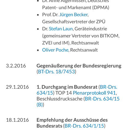
Dr. Anne Algermissen, Deutsches
Patent- und Markenamt (DPMA)
Prof. Dr.
Jürgen Becker
,
Gesellschaftsvertreter der ZPÜ
Dr.
Stefan Laun
, Geräteindustrie
(gemeinsamer Vertreter von BITKOM,
ZVEI und IM), Rechtsanwalt
Oliver Poche
, Rechtsanwalt
3.2.2016
Gegenäußerung der Bundesregierung
(
BT-Drs. 18/7453
)
29.1.2016
1. Durchgang im Bundesrat
(
BR-Drs.
634/15
) TOP 14
Plenarprotokoll 941
,
Beschlussdrucksache (
BR-Drs. 634/15
(B)
)
18.1.2016
Empfehlung der Ausschüsse des
Bundesrats
(
BR-Drs. 634/1/15
)