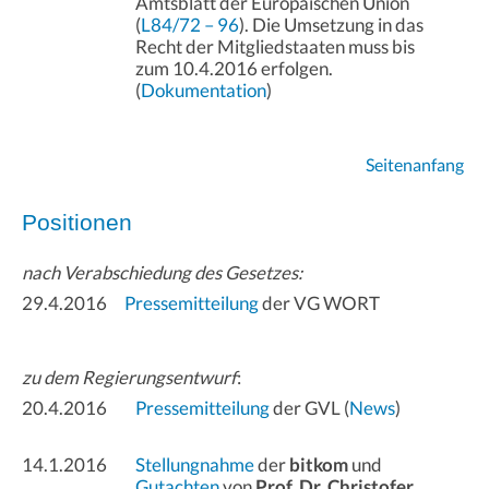
Amtsblatt der Europäischen Union
(
L84/72 – 96
). Die Umsetzung in das
Recht der Mitgliedstaaten muss bis
zum 10.4.2016 erfolgen.
(
Dokumentation
)
Seitenanfang
Positionen
nach Verabschiedung des Gesetzes:
29.4.2016
Pressemitteilung
der VG WORT
zu dem Regierungsentwurf
:
20.4.2016
Pressemitteilung
der GVL (
News
)
14.1.2016
Stellungnahme
der
bitkom
und
Gutachten
von
Prof. Dr. Christofer