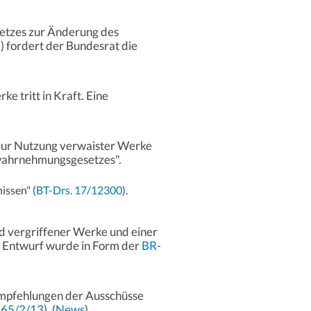
etzes zur Änderung des
) fordert der Bundesrat die
 tritt in Kraft. Eine
zur Nutzung verwaister Werke
wahrnehmungsgesetzes".
issen" (
BT-Drs. 17/12300
).
d vergriffener Werke und einer
r Entwurf wurde in Form der
BR-
Empfehlungen der Ausschüsse
265/2/13
). (
News
)