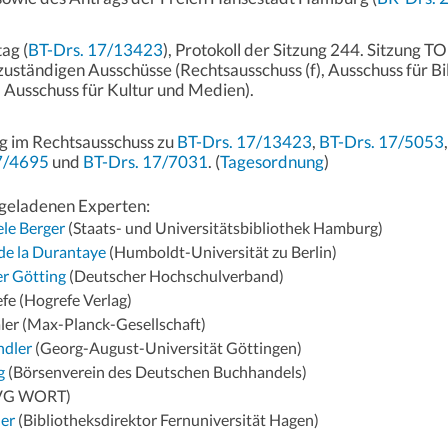
ag (
BT-Drs. 17/13423
), Protokoll der Sitzung 244. Sitzung TO
uständigen Ausschüsse (Rechtsausschuss (f), Ausschuss für B
 Ausschuss für Kultur und Medien).
g im Rechtsausschuss zu
BT-Drs. 17/13423
,
BT-Drs. 17/5053
7/4695
und
BT-Drs. 17/7031
. (
Tagesordnung
)
geladenen Experten:
iele Berger
(Staats- und Universitätsbibliothek Hamburg)
 de la Durantaye
(Humboldt-Universität zu Berlin)
er Götting
(Deutscher Hochschulverband)
fe (Hogrefe Verlag)
ler (Max-Planck-Gesellschaft)
indler
(Georg-August-Universität Göttingen)
g
(Börsenverein des Deutschen Buchhandels)
VG WORT)
uer
(Bibliotheksdirektor Fernuniversität Hagen)