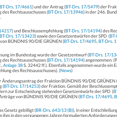
BT-Drs. 17/4661
) und der Antrag (
BT-Drs. 17/5479
) der Fra
 des Rechtsausschusses (
BT-Drs. 17/13946
) in der 246. Bun
).
/14217
) und Beschlussempfehlung (
BT-Drs. 17/14194
) des Re
BT-Drs. 17/13423
) sowie den Gesetzentwürfen der SPD (
BT-
n von BÜNDNIS 90/DIE GRÜNEN (
BT-Drs. 17/4695
,
BT-Drs. 
Lesung im Bundestag wurde der Gesetzentwurf (
BT-Drs. 17/1
 des Rechtsausschusses (
BT-Drs. 17/14194
) angenommen. (Pr
.,
Anlage 38
S. 32442 ff.). Ebenfalls angenommen wurde ein 
hlung des Rechtsausschusses). (
News
)
r Änderungsantrag der Fraktion BÜNDNIS 90/DIE GRÜNEN 
 (
BT-Drs. 17/14253
) der Fraktion. Gemäß der Beschlussemp
dern zur Entscheidung stehenden Gesetzentwürfe der SPD (
B
e Anträge von BÜNDNIS 90/DIE GRÜNEN (
BT-Drs. 17/4695
,
B
 Gesetz gebilligt (
BR-Drs. 643/13 (B)
), in einer Entschließun
on ihm in den vergangenen Jahren formulierten Anforderunge