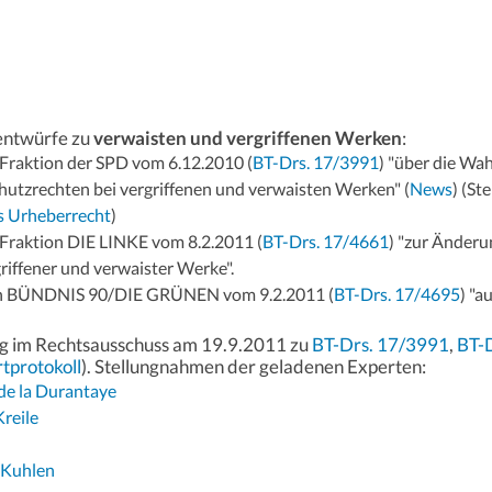
entwürfe zu
verwaisten und vergriffenen Werken
:
Fraktion der SPD vom 6.12.2010 (
BT-Drs. 17/3991
) "über die W
utzrechten bei vergriffenen und verwaisten Werken" (
News
) (S
s Urheberrecht
)
Fraktion DIE LINKE vom 8.2.2011 (
BT-Drs. 17/4661
) "zur Änderu
griffener und verwaister Werke".
on BÜNDNIS 90/DIE GRÜNEN vom 9.2.2011 (
BT-Drs. 17/4695
) "a
g im Rechtsausschuss am 19.9.2011 zu
BT-Drs. 17/3991
,
BT-
tprotokoll
). Stellungnahmen der geladenen Experten:
 de la Durantaye
Kreile
r Kuhlen