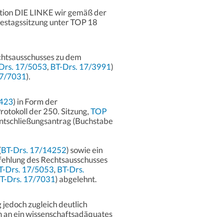
ktion DIE LINKE wir gemäß der
destagssitzung unter TOP 18
chtsausschusses zu dem
Drs. 17/5053
,
BT-Drs. 17/3991
)
17/7031
).
3423
) in Form der
otokoll der 250. Sitzung,
TOP
Entschließungsantrag (Buchstabe
(
BT-Drs. 17/14252
) sowie ein
fehlung des Rechtsausschusses
T-Drs. 17/5053
,
BT-Drs.
T-Drs. 17/7031
) abgelehnt.
g jedoch zugleich deutlich
n an ein wissenschaftsadäquates