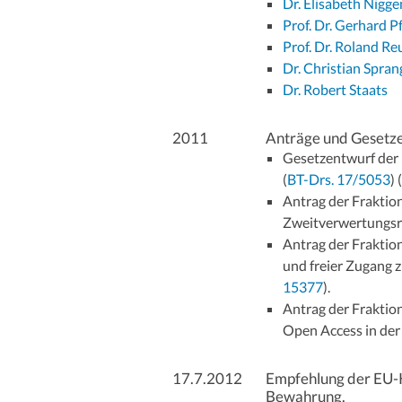
Dr. Elisabeth Nigg
Prof. Dr. Gerhard P
Prof. Dr. Roland R
Dr. Christian Spran
Dr. Robert Staats
2011
Anträge und Gesetz
Gesetzentwurf der 
(
BT-Drs. 17/5053
) 
Antrag der Frakti
Zweitverwertungsre
Antrag der Frakti
und freier Zugang z
15377
).
Antrag der Fraktio
Open Access in der
17.7.2012
Empfehlung der EU-
Bewahrung.