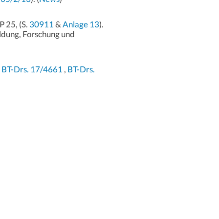
P 25, (S.
30911
&
Anlage 13
).
ildung, Forschung und
,
BT-Drs. 17/4661
,
BT-Drs.