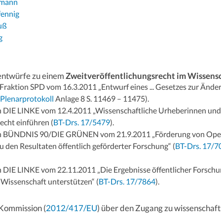
emann
fennig
euß
g
entwürfe zu einem
Zweitveröffentlichungsrecht im Wissens
Fraktion SPD vom 16.3.2011 „Entwurf eines ... Gesetzes zur Änd
(
Plenarprotokoll
Anlage 8 S. 11469 – 11475).
on DIE LINKE vom 12.4.2011 „Wissenschaftliche Urheberinnen un
cht einführen (
BT-Drs. 17/5479
).
on BÜNDNIS 90/DIE GRÜNEN vom 21.9.2011 „Förderung von Open
u den Resultaten öffentlich geförderter Forschung“ (
BT-Drs. 17/7
n DIE LINKE vom 22.11.2011 „Die Ergebnisse öffentlicher Forschun
 Wissenschaft unterstützen“ (
BT-Drs. 17/7864
).
Kommission (
2012/417/EU
) über den Zugang zu wissenschaft