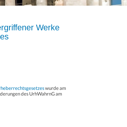
rgriffener Werke
zes
Urheberrechtsgesetzes
wurde am
 Änderungen des UrhWahrnG am