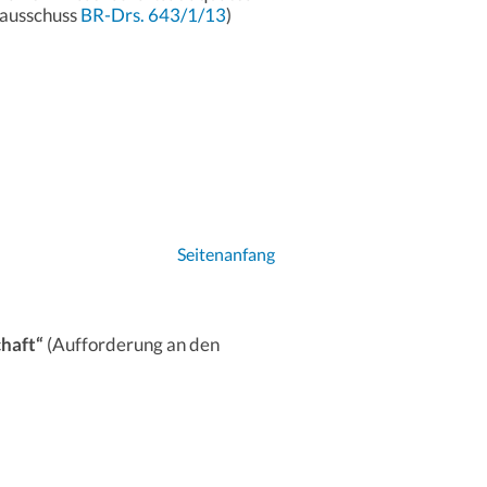
sausschuss
BR-Drs. 643/1/13
)
Seitenanfang
chaft“
(Aufforderung an den