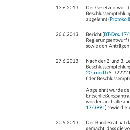
13.6.2013
Der Gesetzentwurf (
Beschlussempfehlung
abgelehnt (
Protokoll
26.6.2013
Bericht (
BT-Drs. 17
Regierungsentwurf (
sowie den Anträge
27.6.2013
Nach der 2. und 3. 
Beschlussempfehlung
20 a und b
S. 32222 f
f der Beschlussempfe
Abgelehnt wurde de
Entschließungsantrag
wurden auch alle an
17/3991
) sowie di
20.9.2013
Der Bundesrat hat das
gemacht, dass die v