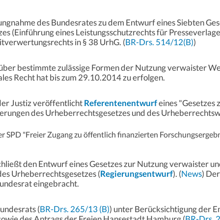
ungnahme des Bundesrates zu dem Entwurf eines Siebten Ges
s (Einführung eines Leistungsschutzrechts für Presseverlage
tverwertungsrechts in § 38 UrhG. (
BR-Drs. 514/12(B)
)
über bestimmte zulässige Formen der Nutzung verwaister Werke
les Recht hat bis zum 29.10.2014 zu erfolgen.
r Justiz veröffentlicht
Referentenentwurf
eines "Gesetzes 
derungen des Urheberrechtsgesetzes und des Urheberrechts
er SPD "Freier Zugang zu öffentlich finanzierten Forschungsergebn
hließt den Entwurf eines Gesetzes zur Nutzung verwaister un
es Urheberrechtsgesetzes (
Regierungsentwurf
). (
News
) De
undesrat eingebracht.
undesrats (
BR-Drs. 265/13 (B)
) unter Berücksichtigung der 
 sowie des Antrags der Freien Hansestadt Hamburg (
BR-Drs. 