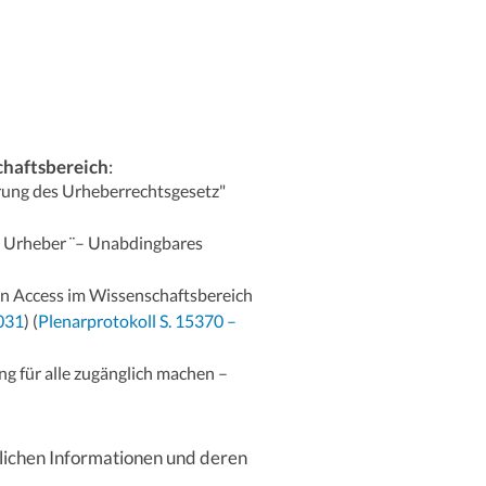
chaftsbereich
:
erung des Urheberrechtsgesetz"
d Urheber ¨– Unabdingbares
 Access im Wissenschaftsbereich
031
) (
Plenarprotokoll S. 15370 –
g für alle zugänglich machen –
lichen Informationen und deren