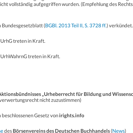
icht vollständig aufgegriffen wurden. (Empfehlung des Recht
 Bundesgesetzblatt (
BGBl. 2013 Teil II, S. 3728 ff.
) verkündet.
UrhG treten in Kraft.
UrhWahrnG treten in Kraft.
Aktionsbündnisses „Urheberrecht für Bildung und Wissens
erwertungsrecht nicht zuzustimmen)
 beschlossenen Gesetz von
irights.info
me
des
Börsenvereins des Deutschen Buchhandels
(
News
)